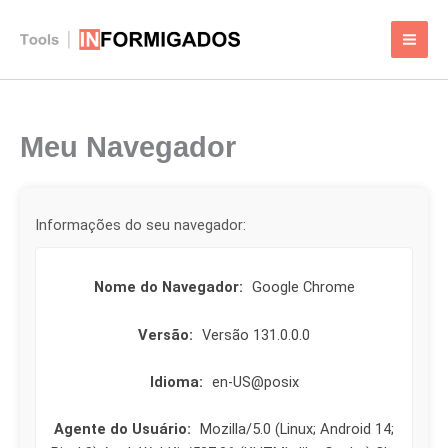
Ir
para
o
conteúdo
Meu Navegador
Informações do seu navegador:
Nome do Navegador:
Google Chrome
Versão:
Versão 131.0.0.0
Idioma:
en-US@posix
Agente do Usuário:
Mozilla/5.0 (Linux; Android 14;